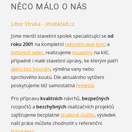
NĚCO MÁLO O NÁS
Libor Straka - Jihobklad.cz
Jsme menší stavební spolek specializující se
od
roku 2001
na kompletní
rekonstrukce bytů
a
bytových jader
, realizujeme
koupelny
na klíč,
případně i malé stavební úpravy, ke kterým patří
jádro bez bourání
, výměna vany nebo
sprchového koutu. Dle aktuálního vytížení
poskytujeme též samostatná
řemesla
.
Pro přípravu
kvalitních
návrhů,
bezpečných
rozpočtů a
bezchybných
realizačních projektů
zajišťujeme bezplatné
studiové služby
, výsledek
naší práce můžete zhodnotit v referenční
fotogalerii