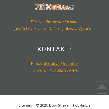
Služby nabízme pro lokalitu:
Jindřichův Hradec, Dačice, Jihlava a Vysočina
KONTAKT:
E-mail:
jihobklad@email.cz
Telefon:
+420 602 939 476
Sitemap
| © 2026 Libor Straka - Jihobklad.cz