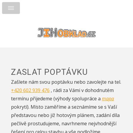
ZASLAT POPTÁVKU
Zašlete nám svou poptávku nebo zavolejte na tel.
+420 602 939 476
, rádi za Vámi v dohodnutém
termínu přijedeme (výhody spolupráce a
mapa
pokrytí). Místo zaměříme a seznámíme se s Vaší
představou nebo již hotovým plánem, zadání díla
pečlivě prostudujeme, navrhneme nejvhodnější
řešení pro celou stavbu a vše podložíme