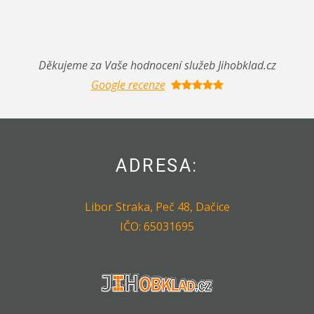
Děkujeme za Vaše hodnocení služeb Jihobklad.cz
Google recenze
ADRESA:
Libor Straka, Peč 48, Dačice
IČO: 65031695