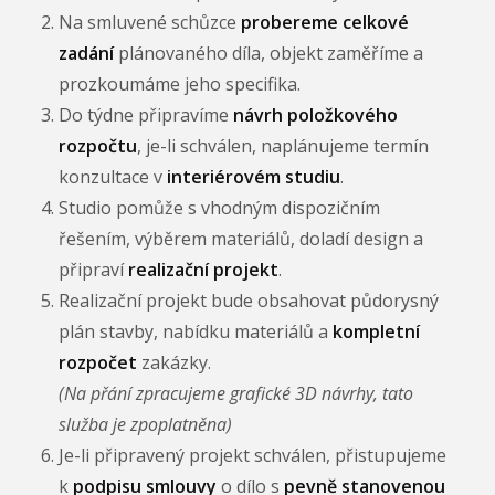
Na smluvené schůzce
probereme celkové
zadání
plánovaného díla, objekt zaměříme a
prozkoumáme jeho specifika.
Do týdne připravíme
návrh položkového
rozpočtu
, je-li schválen, naplánujeme termín
konzultace v
interiérovém studiu
.
Studio pomůže s vhodným dispozičním
řešením, výběrem materiálů, doladí design a
připraví
realizační projekt
.
Realizační projekt bude obsahovat půdorysný
plán stavby, nabídku materiálů a
kompletní
rozpočet
zakázky.
(Na přání zpracujeme grafické 3D návrhy, tato
služba je zpoplatněna)
Je-li připravený projekt schválen, přistupujeme
k
podpisu smlouvy
o dílo s
pevně stanovenou