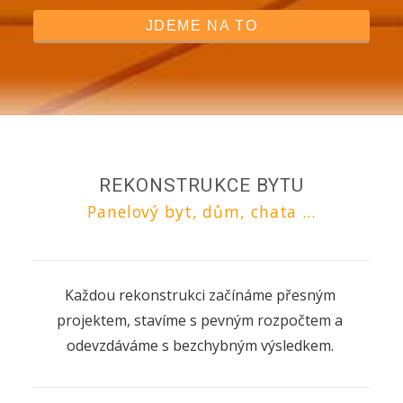
JDEME NA TO
REKONSTRUKCE BYTU
Panelový byt, dům, chata ...
Každou rekonstrukci začínáme přesným
projektem, stavíme s pevným rozpočtem a
odevzdáváme s bezchybným výsledkem.