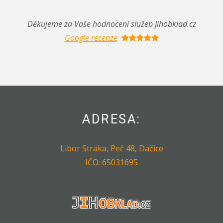
Děkujeme za Vaše hodnocení služeb Jihobklad.cz
Google recenze
ADRESA:
Libor Straka, Peč 48, Dačice
IČO: 65031695